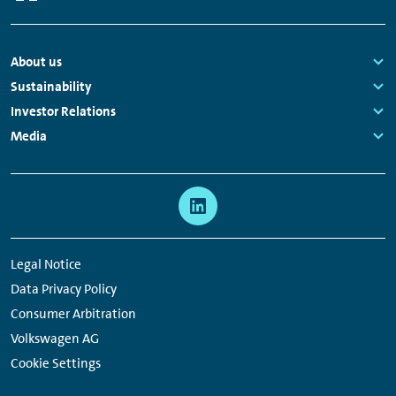
Footer
About us
Navigation
Links:
Sustainability
Links:
Investor Relations
Links:
Media
Links:
Meta
Social
Navigation
Media
Network
Legal Notice
Links
Data Privacy Policy
Consumer Arbitration
Volkswagen AG
Cookie Settings