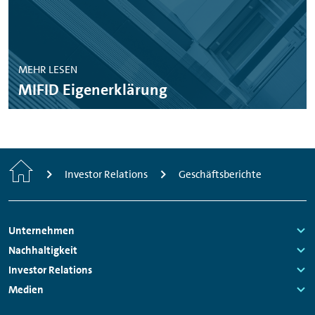
MEHR LESEN
MIFID Eigenerklärung
Home
Investor Relations
Geschäftsberichte
Footer
Unternehmen
Navigation
Links:
Nachhaltigkeit
Links:
Investor Relations
Links:
Medien
Links: