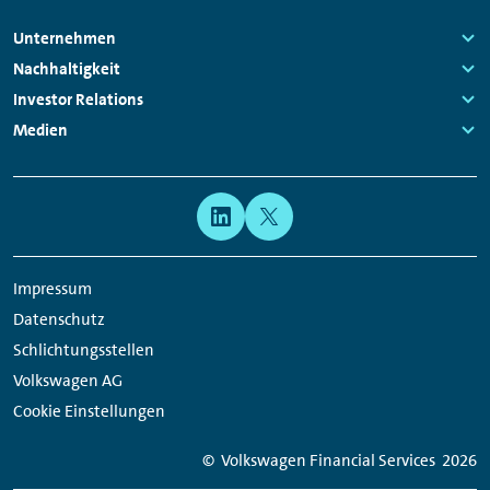
Footer
Unternehmen
Navigation
Links:
Nachhaltigkeit
Links:
Investor Relations
Links:
Medien
Links:
Meta
Social
Navigation
Media
Network
Impressum
Links
Datenschutz
Schlichtungsstellen
Volkswagen AG
Cookie Einstellungen
© Volkswagen Financial Services
2026