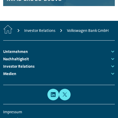
Home
Investor Relations
Volkswagen Bank GmbH
Footer
Unternehmen
Navigation
Links:
Nachhaltigkeit
Links:
Investor Relations
Links:
Medien
Links:
Meta
Social
Navigation
Media
Network
Impressum
Links