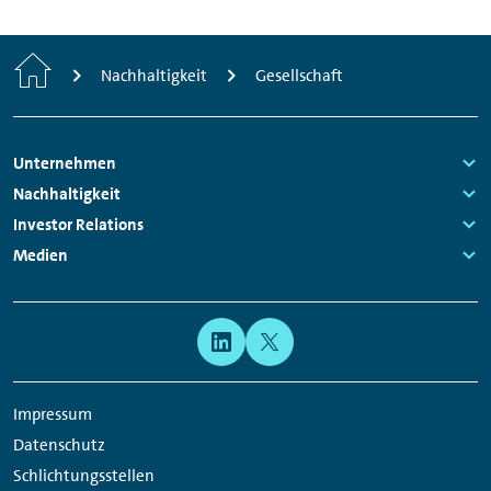
Home
Nachhaltigkeit
Gesellschaft
Footer
Unternehmen
Navigation
Links:
Nachhaltigkeit
Links:
Investor Relations
Links:
Medien
Links:
Meta
Social
Navigation
Media
Network
Impressum
Links
Datenschutz
Schlichtungsstellen