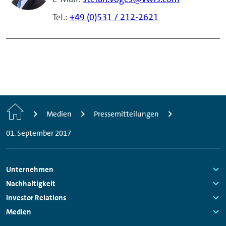
Tel.:
+49 (0)531 / 212-2621
Home
Medien
Pressemitteilungen
01. September 2017
Footer
Unternehmen
Navigation
Links:
Nachhaltigkeit
Links:
Investor Relations
Links:
Medien