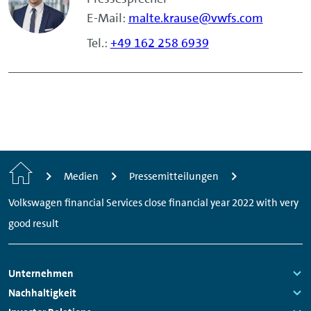
E-Mail:
malte.krause@vwfs.com
Tel.:
+49 162 258 6939
Home
Medien
Pressemitteilungen
Volkswagen financial Services close financial year 2022 with very
good result
Footer
Unternehmen
Navigation
Links:
Nachhaltigkeit