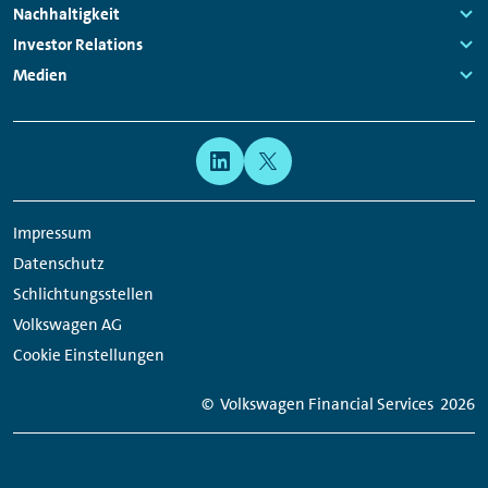
Navigation
Links:
Nachhaltigkeit
Links:
Investor Relations
Links:
Medien
Links:
Meta
Social
Navigation
Media
Network
Impressum
Links
Datenschutz
Schlichtungsstellen
Volkswagen AG
Cookie Einstellungen
© Volkswagen Financial Services
2026