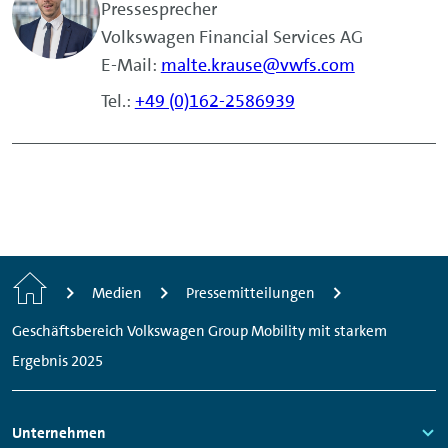
Pressesprecher
Volkswagen Financial Services AG
E-Mail:
malte.krause@vwfs.com
Tel.:
+49 (0)162-2586939
Home
Medien
Pressemitteilungen
Geschäftsbereich Volkswagen Group Mobility mit starkem
Ergebnis 2025
Footer
Unternehmen