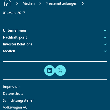
Home
Medien
Pressemitteilungen
01. März 2017
Footer
Unternehmen
Navigation
Links:
Nachhaltigkeit
Links:
Investor Relations
Links:
Medien
Links:
Meta
Social
Navigation
Media
Network
Impressum
Links
Datenschutz
Schlichtungsstellen
Volkswagen AG