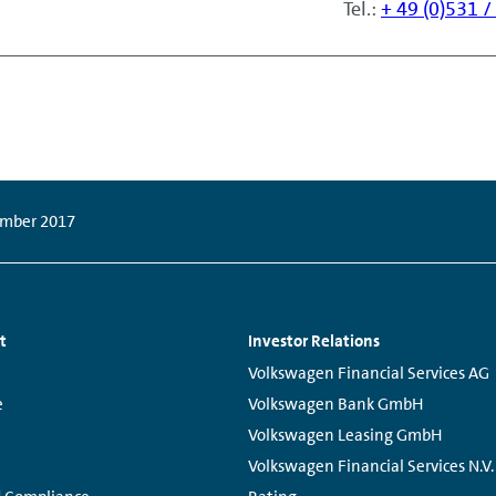
Tel.:
+ 49 (0)531 
ember 2017
t
Investor Relations
Links:
Volkswagen Financial Services AG
e
Volkswagen Bank GmbH
Volkswagen Leasing GmbH
Volkswagen Financial Services N.V.