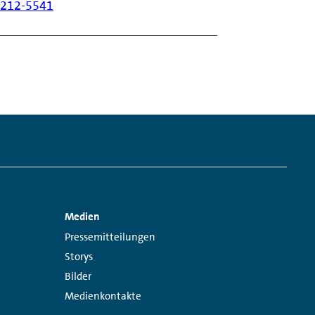
/ 212-5541
Medien
Links:
Pressemitteilungen
Storys
Bilder
Medienkontakte