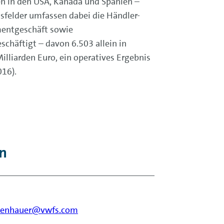
en in den USA, Kanada und Spanien –
sfelder umfassen dabei die Händler-
mentgeschäft sowie
chäftigt – davon 6.503 allein in
liarden Euro, ein operatives Ergebnis
016).
n
isenhauer@vwfs.com