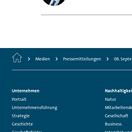
Home
Medien
Pressemitteilungen
08. Sept
Footer
Unternehmen
Nachhaltigkei
Navigation
Links:
Links:
Portrait
Natur
Unternehmensführung
Mitarbeitend
Strategie
Gesellschaft
Geschichte
Business