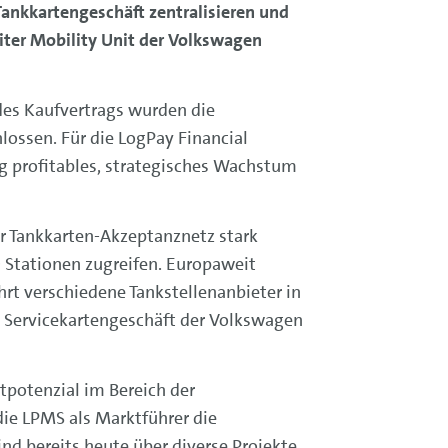
ankkartengeschäft zentralisieren und
iter Mobility Unit der Volkswagen
des Kaufvertrags wurden die
ossen. Für die LogPay Financial
ig profitables, strategisches Wachstum
hr Tankkarten-Akzeptanznetz stark
 Stationen zugreifen. Europaweit
hrt verschiedene Tankstellenanbieter in
& Servicekartengeschäft der Volkswagen
tpotenzial im Bereich der
ie LPMS als Marktführer die
d bereits heute über diverse Projekte