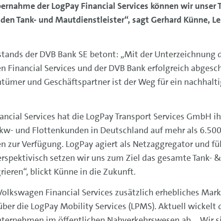
rnahme der LogPay Financial Services können wir unser T
en Tank- und Mautdienstleister“, sagt Gerhard Künne, Le
stands der DVB Bank SE betont: „Mit der Unterzeichnung 
Financial Services und der DVB Bank erfolgreich abgeschl
entümer und Geschäftspartner ist der Weg für ein nachhalt
ancial Services hat die LogPay Transport Services GmbH i
kw- und Flottenkunden in Deutschland auf mehr als 6.500
n zur Verfügung. LogPay agiert als Netzaggregator und fü
rspektivisch setzen wir uns zum Ziel das gesamte Tank- 
rieren“, blickt Künne in die Zukunft.
Volkswagen Financial Services zusätzlich erhebliches Mark
r die LogPay Mobility Services (LPMS). Aktuell wickelt d
ternehmen im öffentlichen Nahverkehrswesen ab. „Wir sin