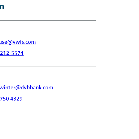
n
ause@vwfs.com
/ 212-5574
h.winter@dvbbank.com
 9750 4329