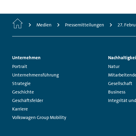
Home
Medien
Pressemitteilungen
27. Febru
Footer
Unternehmen
Nachhaltigkei
Navigation
Links:
Links:
Portrait
Natur
Unternehmensführung
Mitarbeitend
Strategie
Gesellschaft
Geschichte
Business
Geschäftsfelder
Integrität un
Karriere
Volkswagen Group Mobility