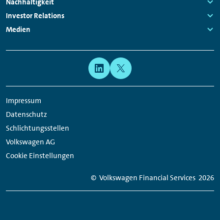
Navigation
Links:
Nachhaltigkeit
Links:
Investor Relations
Links:
Medien
Links:
Meta
Social
Navigation
Media
Network
Impressum
Links
Datenschutz
Schlichtungsstellen
Volkswagen AG
Cookie Einstellungen
© Volkswagen Financial Services
2026