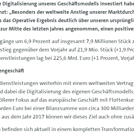
 Digitalisierung unseres Geschäftsmodells investiert habe
nzt: „Besonders der weltweite Anstieg unserer Marktdurc
ss das Operative Ergebnis deutlich über unseren ursprün
 zur Mitte des letzten Jahres angenommen, einen positive
nge um 6,9 Prozent auf insgesamt 7,9 Millionen Stück zu
 stieg gegenüber dem Vorjahr auf 21,9 Mio. Stück (+1,9 P
stleistungen lag bei 225,6 Mrd. Euro (+1 Prozent, Vorjah
engeschäft
dienstleistungen weiterhin mit einem weltweiten Vertrag
 dabei die Digitalisierung des eigenen Geschäftsmodells
ßerer Fokus auf das europäische Geschäft mit Flottenkun
arden Euro bei einer Bilanzsumme von circa 300 Milliarden 
aus dem Jahr 2017 können wir dieses Ziel auch ohne zusät
befinden sich aktuell in einem kompletten Transformation