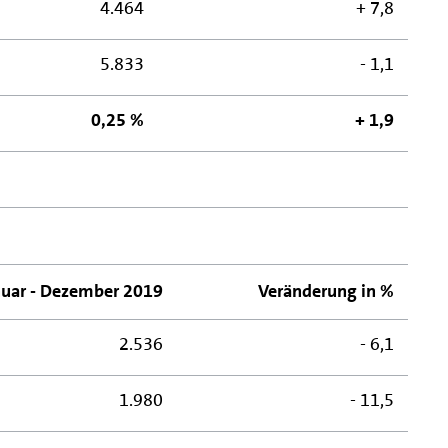
4.464
+ 7,8
5.833
- 1,1
0,25 %
+ 1,9
nuar - Dezember 2019
Veränderung in %
2.536
- 6,1
1.980
- 11,5