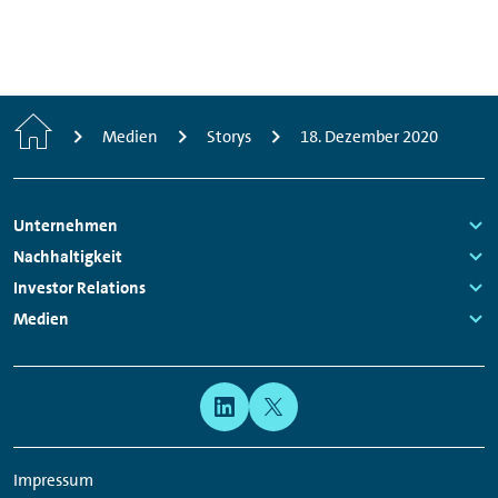
Home
Medien
Storys
18. Dezember 2020
Footer
Unternehmen
Navigation
Links:
Nachhaltigkeit
Links:
Investor Relations
Links:
Medien
Links:
Meta
Social
Navigation
Media
Network
Impressum
Links