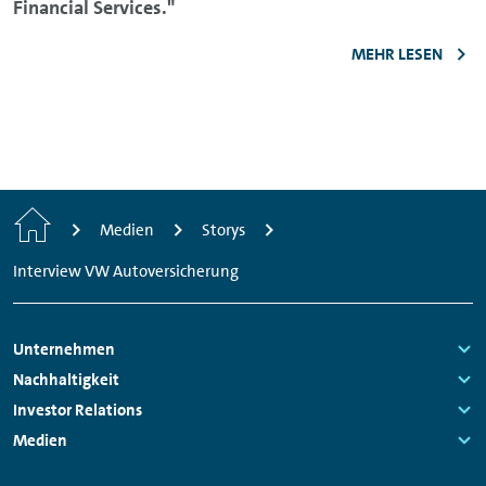
Financial Services."
MEHR LESEN
Home
Medien
Storys
Interview VW Autoversicherung
Footer
Unternehmen
Navigation
Links:
Nachhaltigkeit
Links:
Investor Relations
Links:
Medien
Links: